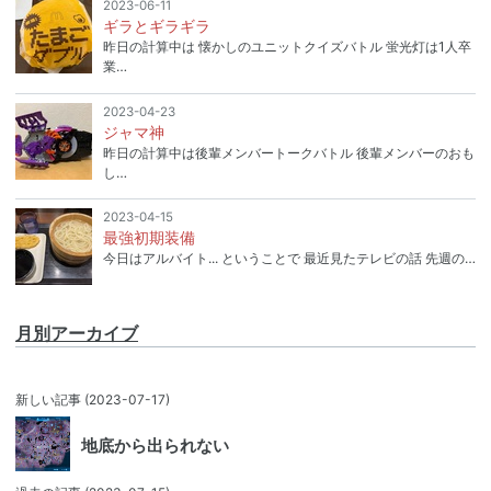
2023-06-11
ギラとギラギラ
昨日の計算中は 懐かしのユニットクイズバトル 蛍光灯は1人卒
業…
2023-04-23
ジャマ神
昨日の計算中は後輩メンバートークバトル 後輩メンバーのおも
し…
2023-04-15
最強初期装備
今日はアルバイト... ということで 最近見たテレビの話 先週の…
月別アーカイブ
新しい記事
(2023-07-17)
地底から出られない