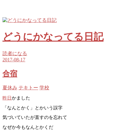
どうにかなってる日記
読者になる
2017
-
08
-
17
合宿
夏休み
テキトー
学校
昨日
かました
「なんとかく」とかいう誤字
気づいていたが直すのを忘れて
なぜか今もなんとかくだ