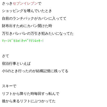
さっき
セブンイレブン
で
ショッピングを嗜んでいたとき
自前のランチパックがカバンに入ってて
財布出すためにカバン開けた時
万引きバレバレの万引き犯みたいになってた
ﾏｧｰﾝﾋﾞｷﾖｫ! ｵｯﾍﾟｹﾃﾝﾑｯｷｰ!
さて
宿泊行事といえば
小5のとき行ったのが結構記憶に残ってる
スキーで
リフトから降りた時毎回すっ転んで
後から来るリフトにぶつかってた